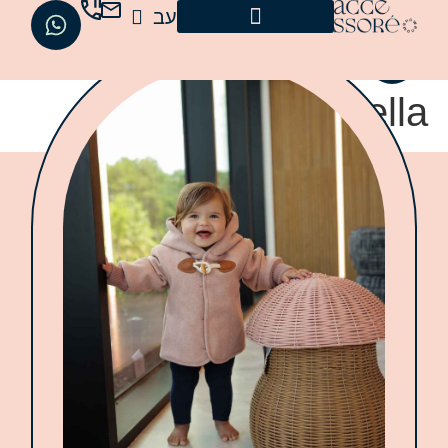
עב
En
cindere